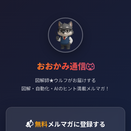
おおかみ通信🐺
図解師★ウルフがお届けする
図解・自動化・AIのヒント満載メルマガ！
📬
無料
メルマガに登録する